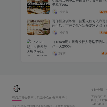
小红书卖初中全科目资料，客单价13.8
天卖了20w
1个月前
免
写作掘金训练营，普通人如何依靠写
想生活，可开启你的写作复利之路（
月）
1个月前
免
（12929期）抖音发行人野路子玩法
作一天2000+
2年前
友链申请
Copyright ©
有点用都会分享，活跃小众的分享圈子！
容源于互联网
25006053
天行分享实用的创业课程和教程，互联网资源等等……