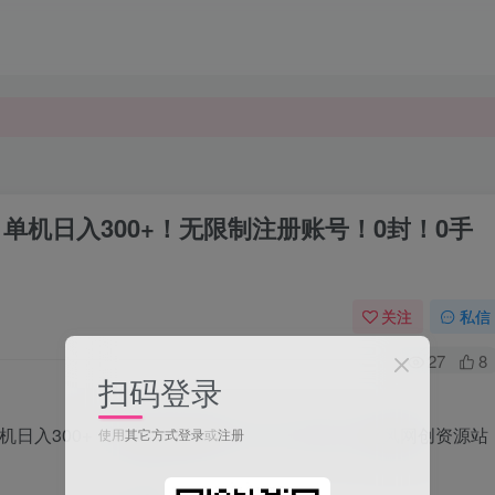
单机日入300+！无限制注册账号！0封！0手
关注
私信
27
8
扫码登录
使用
其它方式登录
或
注册