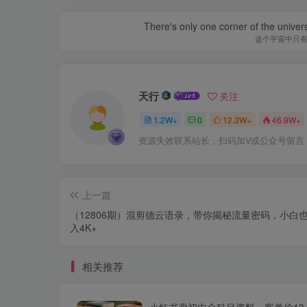
There's only one corner of the univer
这个宇宙中只
天行
关注
1.2W+
0
12.3W+
46.9W+
资源失效联系站长，扫码加V或公众号留言
上一篇
（12806期）混剪德云语录，带你揭秘流量密码，小白
入4K+
相关推荐