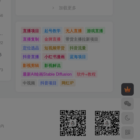
每
加载更多
56
直播项目
起号教学
无人直播
游戏直播
直播复制
金牌直播
带货主播拉新项目
22
定位选品
短视频带货
抖音流量
5
抖音直播
小红书漫画
蓝海项目
影视剪辑
影视解说
73
最新AI绘画Stable Diffusion
软件+教程
中视频
抖音项目
网红IP
部内