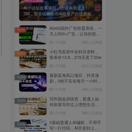
AI小说短故事项目，大佬亲测月入1-
3W，零基础教你用AI批量产出优质短...
Adxkit国外广告联盟系统，一
TOP2
天上500+广告，让你的投放
更加高效简单！
1个月前
588人已阅读
小红书卖初中全科目资料，
TOP3
客单价13.8，279天卖了20w
1个月前
545人已阅读
最新蓝海风口项目，抖音漫
TOP4
剧，0粉不实名每天一小时，
月入1W+【揭秘】
1个月前
456人已阅读
写作掘金训练营，普通人如
TOP5
何依靠写作过上理想生活，
可开启你的写作复利之路
1个月前
389人已阅读
（更新6月）
0基础普通人AI编程，不用手
TOP6
写一行代码，AI开发到上架