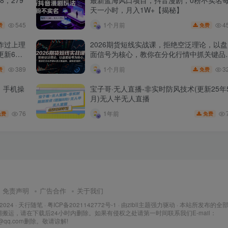
，279
最新蓝海风口项目，抖音漫剧，0粉不实名
天一小时，月入1W+【揭秘】
545
4
1个月前
费
免费
作过上理
2026期货短线实战课，拒绝空泛理论，以盘
更新6
面信号为核心，教你在分化行情中抓关键品
种、避诱多陷阱
389
3
1个月前
费
免费
，手机操
宝子哥·无人直播-非实时防风技术(更新25年
月)无人半无人直播
76
1年前
免费
免费
免责声明
广告合作
关于我们
 2024 ·
天行随笔
·
粤ICP备2021142772号-1
· 由
zibll主题
强力驱动 · 本站所发布的全
搬运，请在下载后24小时内删除。如果有侵权之处请第一时间联系我们E-mail：
7@qq.com删除。敬请谅解!