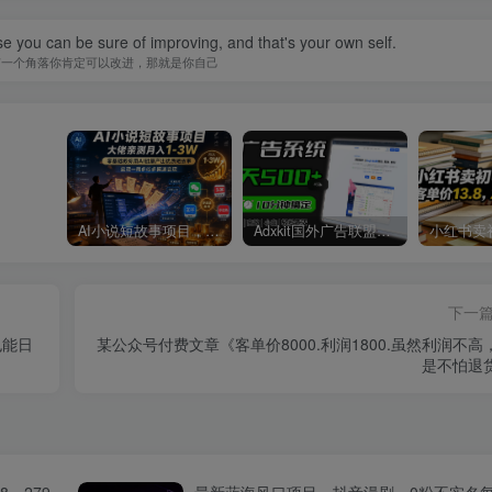
se you can be sure of improving, and that's your own self.
有一个角落你肯定可以改进，那就是你自己
AI小说短故事项目，大佬亲测月入1-3W，零基础教你用AI批量产出优质短故事，实现一稿多吃多渠道变现
Adxkit国外广告联盟系统，一天上500+广告，让你的投放更加高效简单！
下一
也能日
某公众号付费文章《客单价8000.利润1800.虽然利润不高
是不怕退