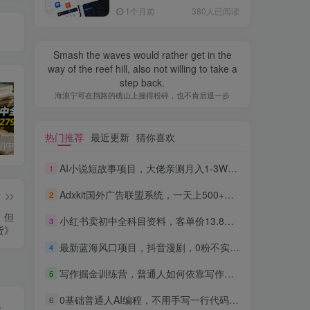
全流程，普通人也能做出自
1个月前
380人已阅读
己的软件
Smash the waves would rather get in the
way of the reef hill, also not willing to take a
step back.
海浪宁可在挡路的礁山上撞得粉碎，也不肯后退一步
热门推荐
最近更新
猜你喜欢
小红书卖初中全科目资料，客单价13.8，279天卖了20w
最新蓝海风口项目，抖音漫剧，0粉不实名每天一小时，月入1W+【揭秘】
写作掘金训练营，普通人如何依靠写作过上理想生活，可开启你的写作复利之路（更新6月）
AI小说短故事项目，大佬亲测月入1-3W，零基础教你用AI批量产出优质短故事，实现一稿多吃多渠道变现
1
Adxkit国外广告联盟系统，一天上500+广告，让你的投放更加高效简单！
2
篇
，但
小红书卖初中全科目资料，客单价13.8，279天卖了20w
3
货》
最新蓝海风口项目，抖音漫剧，0粉不实名每天一小时，月入1W+【揭秘】
4
写作掘金训练营，普通人如何依靠写作过上理想生活，可开启你的写作复利之路（更新6月）
5
0基础普通人AI编程，不用手写一行代码，AI开发到上架全流程，普通人也能做出自己的软件
6