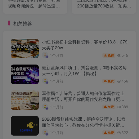
视频奇闻解说，起号迅速，
200播放量700收益，顶尖教
日入300＋
学分享
相关推荐
小红书卖初中全科目资料，客单价13.8，279
天卖了20w
545
1个月前
免费
最新蓝海风口项目，抖音漫剧，0粉不实名每
天一小时，月入1W+【揭秘】
456
1个月前
免费
写作掘金训练营，普通人如何依靠写作过上
理想生活，可开启你的写作复利之路（更新6
月）
389
1个月前
免费
2026期货短线实战课，拒绝空泛理论，以盘
面信号为核心，教你在分化行情中抓关键品
种、避诱多陷阱
322
1个月前
免费