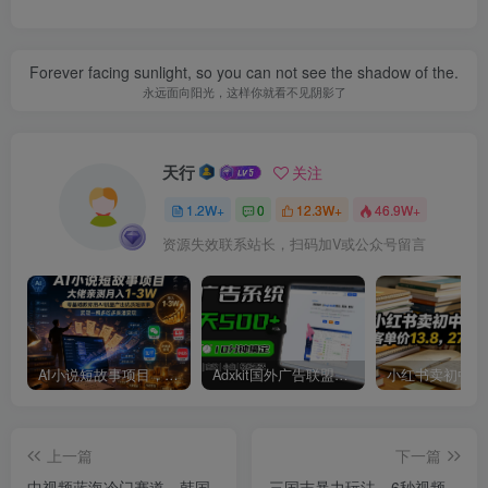
Forever facing sunlight, so you can not see the shadow of the.
永远面向阳光，这样你就看不见阴影了
天行
关注
1.2W+
0
12.3W+
46.9W+
资源失效联系站长，扫码加V或公众号留言
AI小说短故事项目，大佬亲测月入1-3W，零基础教你用AI批量产出优质短故事，实现一稿多吃多渠道变现
Adxkit国外广告联盟系统，一天上500+广告，让你的投放更加高效简单！
上一篇
下一篇
中视频蓝海冷门赛道，韩国
三国志暴力玩法，6秒视频，