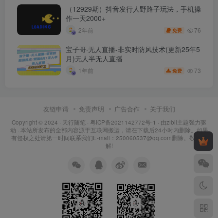
（12929期）抖音发行人野路子玩法，手机操
作一天2000+
76
2年前
免费
宝子哥·无人直播-非实时防风技术(更新25年5
月)无人半无人直播
73
1年前
免费
友链申请
免责声明
广告合作
关于我们
Copyright © 2024 ·
天行随笔
·
粤ICP备2021142772号-1
· 由
zibll主题
强力驱
动 · 本站所发布的全部内容源于互联网搬运，请在下载后24小时内删除。如果
有侵权之处请第一时间联系我们E-mail：250060537@qq.com删除。敬请谅
解!