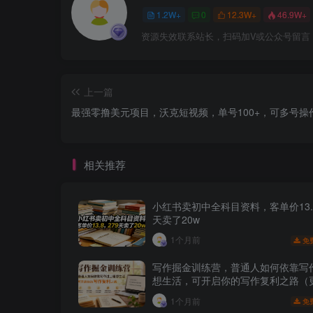
1.2W+
0
12.3W+
46.9W+
资源失效联系站长，扫码加V或公众号留言
上一篇
最强零撸美元项目，沃克短视频，单号100+，可多号操
相关推荐
小红书卖初中全科目资料，客单价13.8
天卖了20w
1个月前
免
写作掘金训练营，普通人如何依靠写
想生活，可开启你的写作复利之路（
月）
1个月前
免