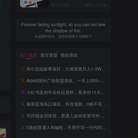
全流程，普通人也能做出自
1个月前
380人已阅读
己的软件
Forever facing sunlight, so you can not see
the shadow of the.
永远面向阳光，这样你就看不见阴影了
热门推荐
最近更新
猜你喜欢
AI小说短故事项目，大佬亲测月入1-3W，零基础教你用AI批量产出优质短故事，实现一稿多吃多渠道变现
1
Adxkit国外广告联盟系统，一天上500+广告，让你的投放更加高效简单！
2
小红书卖初中全科目资料，客单价13.8，279天卖了20w
3
最新蓝海风口项目，抖音漫剧，0粉不实名每天一小时，月入1W+【揭秘】
4
写作掘金训练营，普通人如何依靠写作过上理想生活，可开启你的写作复利之路（更新6月）
5
0基础普通人AI编程，不用手写一行代码，AI开发到上架全流程，普通人也能做出自己的软件
6