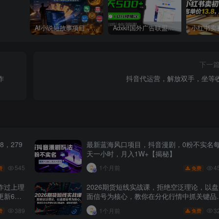
AI小说短故事项目，大佬亲测月入1-3W，零基础教你用AI批量产出优质短故事，实现一稿多吃多渠道变现
Adxkit国外广告联盟系统，一天上500+广告，让你的投放更加高效简单！
下一
作
抖音代运营，解放双手，坐等
，279
最新蓝海风口项目，抖音漫剧，0粉不实名
天一小时，月入1W+【揭秘】
545
4
1个月前
费
免费
作过上理
2026期货短线实战课，拒绝空泛理论，以盘
更新6
面信号为核心，教你在分化行情中抓关键品
种、避诱多陷阱
389
3
1个月前
费
免费