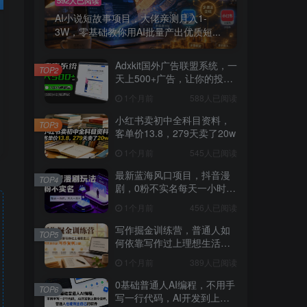
AI小说短故事项目，大佬亲测月入1-
3W，零基础教你用AI批量产出优质短...
Adxkit国外广告联盟系统，一
TOP2
天上500+广告，让你的投放
更加高效简单！
1个月前
588人已阅读
小红书卖初中全科目资料，
TOP3
客单价13.8，279天卖了20w
1个月前
545人已阅读
最新蓝海风口项目，抖音漫
TOP4
剧，0粉不实名每天一小时，
月入1W+【揭秘】
1个月前
456人已阅读
写作掘金训练营，普通人如
TOP5
何依靠写作过上理想生活，
可开启你的写作复利之路
1个月前
389人已阅读
（更新6月）
0基础普通人AI编程，不用手
TOP6
写一行代码，AI开发到上架