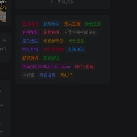
加载更多
小红书卖初中全科目资料，客单价13.8，279天卖了20w
最新蓝海风口项目，抖音漫剧，0粉不实名每天一小时，月入1W+【揭秘】
写作掘金训练营，普通人如何依靠写作过上理想生活，可开启你的写作复利之路（更新6月）
直播项目
起号教学
无人直播
游戏直播
直播复制
金牌直播
带货主播拉新项目
篇
定位选品
短视频带货
抖音流量
收租
抖音直播
小红书漫画
蓝海项目
影视剪辑
影视解说
最新AI绘画Stable Diffusion
软件+教程
中视频
抖音项目
网红IP
每
56
22