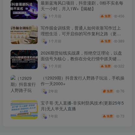
最新蓝海风口项目，抖音漫剧，0粉不实名每
天一小时，月入1W+【揭秘】
456
1个月前
免费
写作掘金训练营，普通人如何依靠写作过上
理想生活，可开启你的写作复利之路（更新6
月）
389
1个月前
免费
2026期货短线实战课，拒绝空泛理论，以盘
面信号为核心，教你在分化行情中抓关键品
种、避诱多陷阱
322
1个月前
免费
（12929期）抖音发行人野路子玩法，手机操
作一天2000+
76
2年前
免费
宝子哥·无人直播-非实时防风技术(更新25年5
月)无人半无人直播
73
1年前
免费