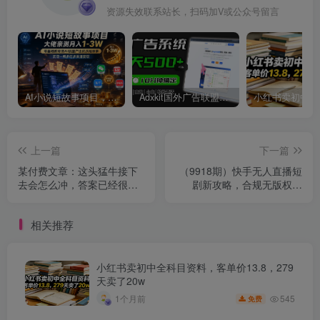
资源失效联系站长，扫码加V或公众号留言
AI小说短故事项目，大佬亲测月入1-3W，零基础教你用AI批量产出优质短故事，实现一稿多吃多渠道变现
Adxkit国外广告联盟系统，一天上500+广告，让你的投放更加高效简单！
上一篇
下一篇
某付费文章：这头猛牛接下
（9918期）快手无人直播短
去会怎么冲，答案已经很明
剧新攻略，合规无版权风
朗了 !
险，打造热门直播间，睡后
日入1000+
相关推荐
小红书卖初中全科目资料，客单价13.8，279
天卖了20w
545
1个月前
免费