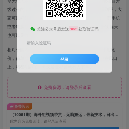
今天给大家带来2024最大的风口项目，通过以前的老项目升
级过来的，每天5分钟，轻轻松松的就能让你把钱赚到手，大
家可以好好看一下，把握住机会，2024赚上一年！一部手机
或者电脑就可以操作，按照我的方法操作100%能赚钱 当天
关注公众号后发送
获取验证码
“888”
也可以见收益
请输入验证码
相对于国内内卷的环境，国外简直就是一片蓝海，不用比
价，简单成交，TIKTOK普通人翻身的最佳机会，站在风口
登录
上，猪都能起飞。每天发发视频就有人下单。
免费资源，请登录后查看
免费阅读
（10051期）海外短视频带货，无脑搬运，最新技术，日出百单，每天躺赚2000+
此内容为免费阅读，请登录后查看