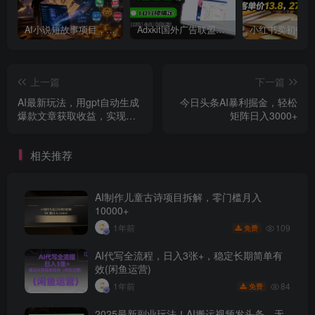
AI小说短故事项目，大佬亲测月入1-3W，零基础教你用AI批量产出优质短故事，实现一稿多吃多渠道变现
Adxkit国外广告联盟系统，一天上500+广告，让你的投放更加高效简单！
上一篇
下一篇
AI最新玩法，用gpt自动生成
今日头条AI暴利掘金，轻松
爆款文章获取收益，实现日
矩阵日入3000+
入500+被动收入
相关推荐
AI制作儿童古诗项目拆解，零门槛月入
10000+
109
1年前
免费
AI代写全流程，日入3张+，稳定长期简单有
效(闲鱼运营)
84
1年前
免费
2025最新副业玩法！AI搬运视频发头条，无