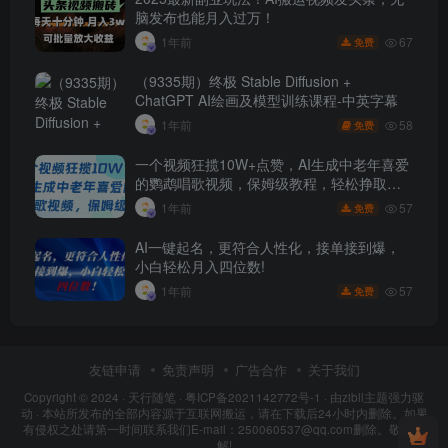
脑发布也能月入过万！
67
1年前
免费
（9335期）终极 Stable Diffusion +
ChatGPT AI绘画及模型训练课程-中英字幕
58
1年前
免费
一个视频狂揽10W+点赞，AI生成中老年喜爱
的鹦鹉唱歌视频，保姆级教程，轻松挣取创
作者分成
57
1年前
免费
AI一键起名，更符合人性化，接单接到爆，
小白轻松月入四位数!
57
1年前
免费
友链申请
免责声明
广告合作
关于我们
Copyright © 2024 ·
天行随笔
·
粤ICP备2021142772号-1
· 由
zibll主题
强力驱
动 · 本站所发布的全部内容源于互联网搬运，请在下载后24小时内删除。如果
有侵权之处请第一时间联系我们E-mail：250060537@qq.com删除。敬请谅
解!