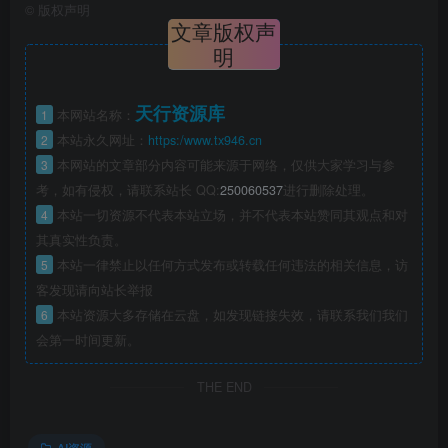
©
版权声明
文章版权声
明
天行资源库
1
本网站名称：
2
本站永久网址：
https:/www.tx946.cn
3
本网站的文章部分内容可能来源于网络，仅供大家学习与参
考，如有侵权，请联系站长 QQ:
250060537
进行删除处理。
4
本站一切资源不代表本站立场，并不代表本站赞同其观点和对
其真实性负责。
5
本站一律禁止以任何方式发布或转载任何违法的相关信息，访
客发现请向站长举报
6
本站资源大多存储在云盘，如发现链接失效，请联系我们我们
会第一时间更新。
THE END
AI资源