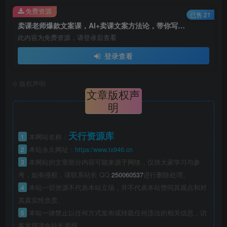
免费资源
已售 21
卖课老师爆款文案课，AI+卖课文案方法论，带你写出爆款文案
此内容为免费资源，请登录后查看
登录查看
©
版权声明
文章版权声
明
天行资源库
1
本网站名称：
2
本站永久网址：
https:/www.tx946.cn
3
本网站的文章部分内容可能来源于网络，仅供大家学习与参
考，如有侵权，请联系站长 QQ:
250060537
进行删除处理。
4
本站一切资源不代表本站立场，并不代表本站赞同其观点和对
其真实性负责。
5
本站一律禁止以任何方式发布或转载任何违法的相关信息，访
客发现请向站长举报