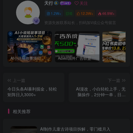
天行
关注
1.2W+
0
12.3W+
46.9W+
资源失效联系站长，扫码加V或公众号留言
AI小说短故事项目，大佬亲测月入1-3W，零基础教你用AI批量产出优质短故事，实现一稿多吃多渠道变现
Adxkit国外广告联盟系统，一天上500+广告，让你的投放更加高效简单！
上一篇
下一篇
今日头条AI暴利掘金，轻松
AI漫改，小白轻松上手，无
矩阵日入3000+
脑操作，2分钟一单，日入
1000＋
相关推荐
AI制作儿童古诗项目拆解，零门槛月入