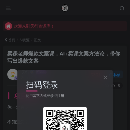
欢迎来到天行资源库！
欢迎来到天行资源库！
欢迎来到天行资源库！
首页
AI资源
正文
卖课老师爆款文案课，AI+卖课文案方法论，带你
写出爆款文案
天行
关注
私信
2年前发布
扫码登录
39
15
项目介绍
使用
其它方式登录
或
注册
你一定有这些问题
不知道怎么写出好的文案