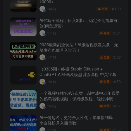
10000+
109
1年前
免费
AI代写全流程，日入3张+，稳定长期简单有
效(闲鱼运营)
84
1年前
免费
2025最新副业玩法！AI搬运视频发头条，无
脑发布也能月入过万！
67
1年前
免费
（9335期）终极 Stable Diffusion +
ChatGPT AI绘画及模型训练课程-中英字幕
59
1年前
免费
一个视频狂揽10W+点赞，AI生成中老年喜爱
的鹦鹉唱歌视频，保姆级教程，轻松挣取创
作者分成
57
1年前
免费
AI一键起名，更符合人性化，接单接到爆，
小白轻松月入四位数!
57
1年前
免费