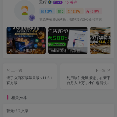
天行
关注
1.2W+
0
12.3W+
46.9W+
资源失效联系站长，扫码加V或公众号留言
AI小说短故事项目，大佬亲测月入1-3W，零基础教你用AI批量产出优质短故事，实现一稿多吃多渠道变现
Adxkit国外广告联盟系统，一天上500+广告，让你的投放更加高效简单！
上一篇
下一篇
饿了么商家版苹果版 v11.6.1
利用软件无脑搬运，在新平
官方版
台月入上万，小白也能快速
上手
相关推荐
暂无相关文章