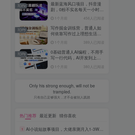
最新蓝海风口项目，抖音漫
TOP4
剧，0粉不实名每天一小时，
月入1W+【揭秘】
1个月前
456人已阅读
写作掘金训练营，普通人如
TOP5
何依靠写作过上理想生活，
可开启你的写作复利之路
1个月前
389人已阅读
（更新6月）
0基础普通人AI编程，不用手
TOP6
写一行代码，AI开发到上架
全流程，普通人也能做出自
1个月前
380人已阅读
己的软件
Only his strong enough, will not be
trampled.
只有自己足够强大，才不会被别人践踏
热门推荐
最近更新
猜你喜欢
AI小说短故事项目，大佬亲测月入1-3W，零基础教你用AI批量产出优质短故事，实现一稿多吃多渠道变现
1