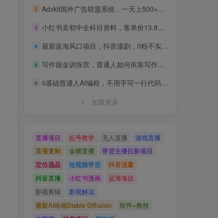
Adxkit国外广告联盟系统，一天上500+广告，让你的投放更加高效简单！
2
小红书卖初中全科目资料，客单价13.8，279天卖了20w
3
最新蓝海风口项目，抖音漫剧，0粉不实名每天一小时，月入1W+【揭秘】
4
写作掘金训练营，普通人如何依靠写作过上理想生活，可开启你的写作复利之路（更新6月）
5
0基础普通人AI编程，不用手写一行代码，AI开发到上架全流程，普通人也能做出自己的软件
6
加载更多
直播项目
起号教学
无人直播
游戏直播
直播复制
金牌直播
带货主播拉新项目
定位选品
短视频带货
抖音流量
抖音直播
小红书漫画
蓝海项目
影视剪辑
影视解说
最新AI绘画Stable Diffusion
软件+教程