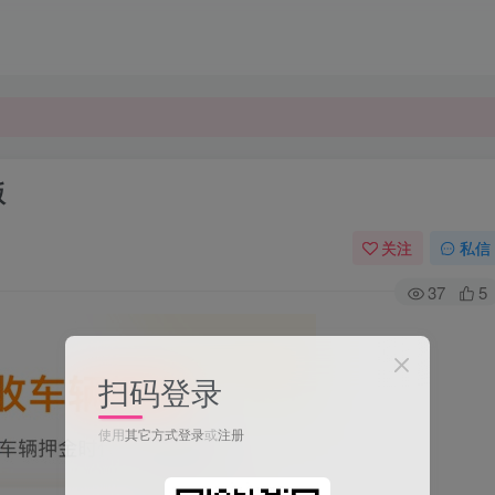
版
关注
私信
37
5
扫码登录
使用
其它方式登录
或
注册