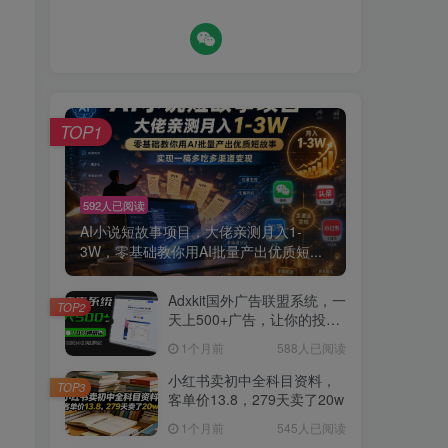
TOP1
592人已阅读
AI小说短故事项目，大佬亲测月入1-
3W，零基础教你用AI批量产出优质短...
Adxkit国外广告联盟系统，一
TOP2
天上500+广告，让你的投放
更加高效简单！
1个月前
588人已阅读
小红书卖初中全科目资料，
TOP3
客单价13.8，279天卖了20w
1个月前
545人已阅读