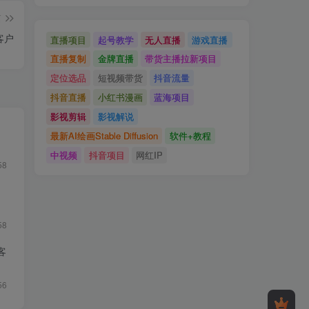
篇
客户
直播项目
起号教学
无人直播
游戏直播
直播复制
金牌直播
带货主播拉新项目
定位选品
短视频带货
抖音流量
抖音直播
小红书漫画
蓝海项目
影视剪辑
影视解说
最新AI绘画Stable Diffusion
软件+教程
中视频
抖音项目
网红IP
58
58
客
56