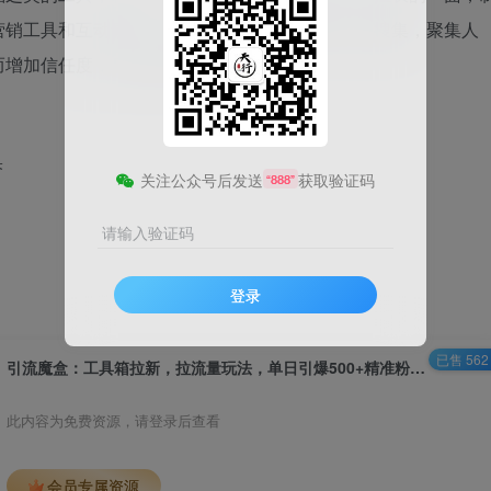
营销工具和互动素材，快速吸引有需求的网创人员搜集，聚集人
增加信任度，后续转化变现更轻松。‌
果
关注公众号后发送
获取验证码
“888”
请输入验证码
登录
已售 562
引流魔盒：工具箱拉新，拉流量玩法，单日引爆500+精准粉的引流秘籍，带你实现睡后收入
此内容为免费资源，请登录后查看
会员专属资源