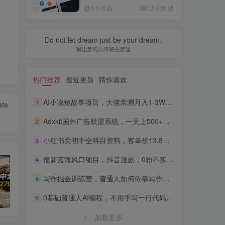
全流程，普通人也能做出自
1个月前
380人已阅读
己的软件
Do not let dream just be your dream.
别让梦想只停留在梦里
热门推荐
最近更新
猜你喜欢
AI小说短故事项目，大佬亲测月入1-3W，零基础教你用AI批量产出优质短故事，实现一稿多吃多渠道变现
1
ate
Adxkit国外广告联盟系统，一天上500+广告，让你的投放更加高效简单！
2
小红书卖初中全科目资料，客单价13.8，279天卖了20w
3
最新蓝海风口项目，抖音漫剧，0粉不实名每天一小时，月入1W+【揭秘】
4
写作掘金训练营，普通人如何依靠写作过上理想生活，可开启你的写作复利之路（更新6月）
5
0基础普通人AI编程，不用手写一行代码，AI开发到上架全流程，普通人也能做出自己的软件
6
小红书卖初中全科目资料，客单价13.8，279天卖了20w
最新蓝海风口项目，抖音漫剧，0粉不实名每天一小时，月入1W+【揭秘】
写作掘金训练营，普通人如何依靠写作过上理想生活，可开启你的写作复利之路（更新6月）
加载更多