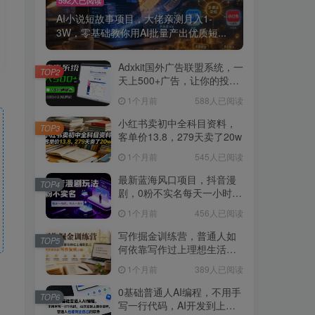
AI小说短故事项目，大佬亲测月入1-
3W，零基础教你用AI批量产出优质短...
Adxkit国外广告联盟系统，一
TOP2
天上500+广告，让你的投放
更加高效简单！
1个月前
588人已阅读
小红书卖初中全科目资料，
TOP3
客单价13.8，279天卖了20w
1个月前
545人已阅读
最新蓝海风口项目，抖音漫
TOP4
剧，0粉不实名每天一小时，
月入1W+【揭秘】
1个月前
456人已阅读
写作掘金训练营，普通人如
TOP5
何依靠写作过上理想生活，
可开启你的写作复利之路
1个月前
389人已阅读
（更新6月）
0基础普通人AI编程，不用手
TOP6
写一行代码，AI开发到上架