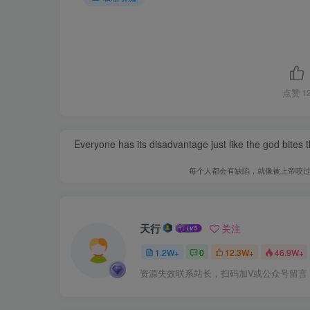
点赞
1
Everyone has its disadvantage just like the god bites
每个人都会有缺陷，就像被上帝咬
天行
关注
1.2W+
0
12.3W+
46.9W+
资源失效联系站长，扫码加V或公众号留言