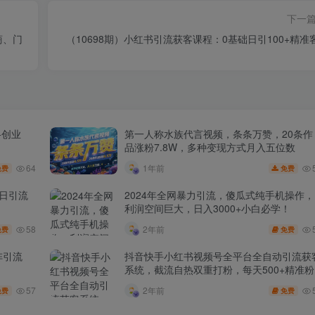
下一
商、门
（10698期）小红书引流获客课程：0基础日引100+精准
+创业
第一人称水族代言视频，条条万赞，20条作
品涨粉7.8W，多种变现方式月入五位数
64
1年前
免费
免费
，日引流
2024年全网暴力引流，傻瓜式纯手机操作，
利润空间巨大，日入3000+小白必学！
58
2年前
免费
免费
阵引流
抖音快手小红书视频号全平台全自动引流获
系统，截流自热双重打粉，每天500+精准粉
57
2年前
免费
免费