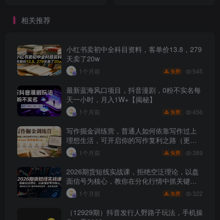
流量转化更高效
易上手，小白，宝妈均可做
相关推荐
小红书卖初中全科目资料，客单价13.8，279
天卖了20w
545
1个月前
免费
最新蓝海风口项目，抖音漫剧，0粉不实名每
天一小时，月入1W+【揭秘】
456
1个月前
免费
写作掘金训练营，普通人如何依靠写作过上
理想生活，可开启你的写作复利之路（更新6
月）
389
1个月前
免费
2026期货短线实战课，拒绝空泛理论，以盘
面信号为核心，教你在分化行情中抓关键品
种、避诱多陷阱
322
1个月前
免费
（12929期）抖音发行人野路子玩法，手机操