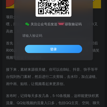
项目介绍：
嘿，朋友们！今天来聊聊QQ共享计划的高级玩法，简单又
关注公众号后发送
获取验证码
“888”
高效，能让你的账号日入500+。🚀
请输入验证码
首先，得明确你的账号定位。QQ短视频主要吸引的是90后
登录
和00后，所以内容要年轻化，比如游戏、美女、动漫、搞笑
视频等都是不错的选择。
接下来，素材来源很关键。你可以在B站、抖音、快手等平
台找到热门素材，然后进行二次剪辑，去水印，加点滤镜、
画中画、贴纸，让视频看起来更原创。
发布时，记得每天多发几条，5-10条视频，这样能更快积累
流量。QQ短视频的流量入口多，包括QQ主页、空间、聊天