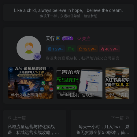
Like a child, always believe in hope, I believe the dream.
像孩子一样，永远相信希望，相信梦想
天行
关注
1.2W+
0
12.3W+
46.9W+
资源失效联系站长，扫码加V或公众号留言
AI小说短故事项目，大佬亲测月入1-3W，零基础教你用AI批量产出优质短故事，实现一稿多吃多渠道变现
Adxkit国外广告联盟系统，一天上500+广告，让你的投放更加高效简单！
上一篇
下一篇
私域流量运营与转化实战
每天一小时，月入1w+，咸
课，私域运营实战攻略，让
鱼无货源全新5.0版本，简单