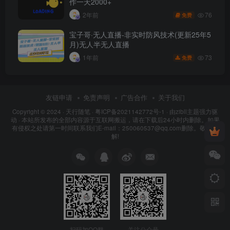
作一天2000+
76
2年前
免费
宝子哥·无人直播-非实时防风技术(更新25年5
月)无人半无人直播
73
1年前
免费
友链申请
免责声明
广告合作
关于我们
Copyright © 2024 ·
天行随笔
·
粤ICP备2021142772号-1
· 由
zibll主题
强力驱
动 · 本站所发布的全部内容源于互联网搬运，请在下载后24小时内删除。如果
有侵权之处请第一时间联系我们E-mail：250060537@qq.com删除。敬请谅
解!
扫码加QQ群
关注公众号