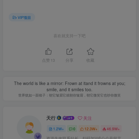
VIP项目
喜欢就支持一下吧
点赞
13
分享
收藏
The world is like a mirror: Frown at itand it frowns at you;
smile, and it smiles too.
世界犹如一面镜子：朝它皱眉它就朝你皱眉，朝它微笑它也吵你微笑
天行
关注
1.2W+
0
12.3W+
46.9W+
资源失效联系站长，扫码加V或公众号留言