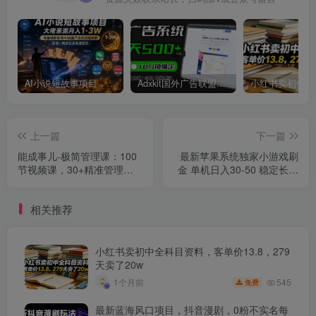
AI小说短故事项目，大佬亲测月入1-3W，零基础教你用AI批量产出优质短故事，实现一稿多吃多渠道变现
Adxkit国外广告联盟系统，一天上500+广告，让你的投放更加高效简单！
上一篇
下一篇
能成事儿-极简管理课：100
最新苹果系统独家小游戏刷
节视频课，30+精准管理动
金 单机日入30-50 稳定长久
作，一套课拿下
吃肉玩法
相关推荐
小红书卖初中全科目资料，客单价13.8，279
天卖了20w
545
1个月前
免费
最新蓝海风口项目，抖音漫剧，0粉不实名每