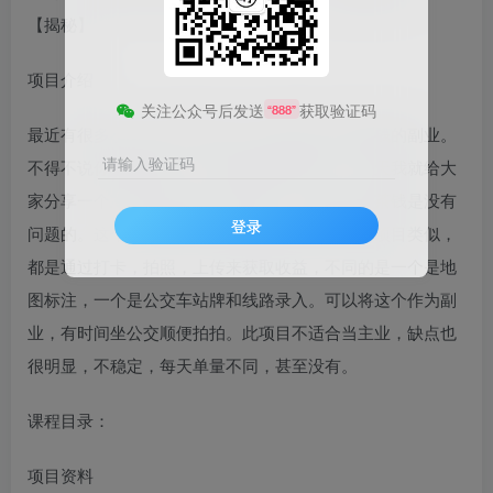
项目介绍
关注公众号后发送
获取验证码
“888”
最近有很多小伙伴在问有没有一些即简单又能赚钱的副业。
请输入验证码
不得不说你是真的贪，不过还真被我找到了。今天我就给大
家分享一个冷门的小项目，零成本，一天赚个奶茶钱是没有
登录
问题的。这个项目原理和我之前分享的拍照打卡项目类似，
都是通过打卡，拍照，上传来获取收益，不同的是一个是地
图标注，一个是公交车站牌和线路录入。可以将这个作为副
业，有时间坐公交顺便拍拍。此项目不适合当主业，缺点也
很明显，不稳定，每天单量不同，甚至没有。
课程目录：
项目资料