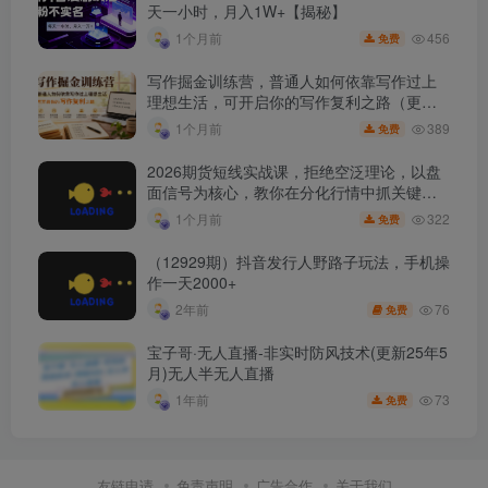
天一小时，月入1W+【揭秘】
456
1个月前
免费
写作掘金训练营，普通人如何依靠写作过上
理想生活，可开启你的写作复利之路（更新6
月）
389
1个月前
免费
2026期货短线实战课，拒绝空泛理论，以盘
面信号为核心，教你在分化行情中抓关键品
种、避诱多陷阱
322
1个月前
免费
（12929期）抖音发行人野路子玩法，手机操
作一天2000+
76
2年前
免费
宝子哥·无人直播-非实时防风技术(更新25年5
月)无人半无人直播
73
1年前
免费
友链申请
免责声明
广告合作
关于我们