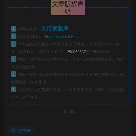
文章版权声
明
天行资源库
1
本网站名称：
2
本站永久网址：
https:/www.tx946.cn
3
本网站的文章部分内容可能来源于网络，仅供大家学习与参
考，如有侵权，请联系站长 QQ:
250060537
进行删除处理。
4
本站一切资源不代表本站立场，并不代表本站赞同其观点和对
其真实性负责。
5
本站一律禁止以任何方式发布或转载任何违法的相关信息，访
客发现请向站长举报
6
本站资源大多存储在云盘，如发现链接失效，请联系我们我们
会第一时间更新。
THE END
VIP项目