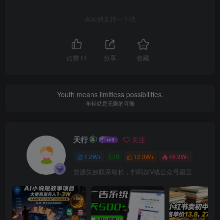
喜欢就支持一下吧
点赞
11
分享
收藏
Youth means limitless possibilities.
年轻就是无限的可能
天行
关注
1.2W+
0
12.3W+
46.9W+
资源失效联系站长，扫码加V或公众号留言