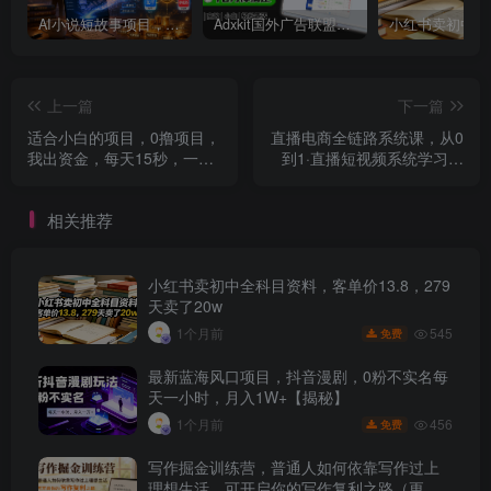
AI小说短故事项目，大佬亲测月入1-3W，零基础教你用AI批量产出优质短故事，实现一稿多吃多渠道变现
Adxkit国外广告联盟系统，一天上500+广告，让你的投放更加高效简单！
上一篇
下一篇
适合小白的项目，0撸项目，
直播电商全链路系统课，从0
我出资金，每天15秒，一单
到1·直播短视频系统学习，
利润600
短视频创业者的实战攻略
相关推荐
小红书卖初中全科目资料，客单价13.8，279
天卖了20w
545
1个月前
免费
最新蓝海风口项目，抖音漫剧，0粉不实名每
天一小时，月入1W+【揭秘】
456
1个月前
免费
写作掘金训练营，普通人如何依靠写作过上
理想生活，可开启你的写作复利之路（更新6