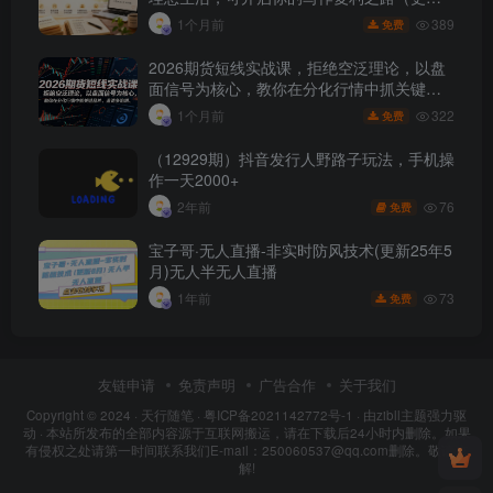
月）
389
1个月前
免费
2026期货短线实战课，拒绝空泛理论，以盘
面信号为核心，教你在分化行情中抓关键品
种、避诱多陷阱
322
1个月前
免费
（12929期）抖音发行人野路子玩法，手机操
作一天2000+
76
2年前
免费
宝子哥·无人直播-非实时防风技术(更新25年5
月)无人半无人直播
73
1年前
免费
友链申请
免责声明
广告合作
关于我们
Copyright © 2024 ·
天行随笔
·
粤ICP备2021142772号-1
· 由
zibll主题
强力驱
动 · 本站所发布的全部内容源于互联网搬运，请在下载后24小时内删除。如果
有侵权之处请第一时间联系我们E-mail：250060537@qq.com删除。敬请谅
解!