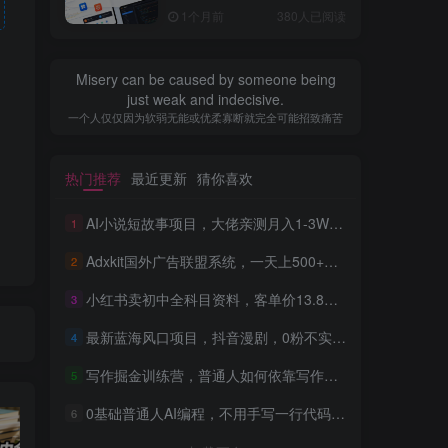
全流程，普通人也能做出自
1个月前
380人已阅读
己的软件
Misery can be caused by someone being
just weak and indecisive.
一个人仅仅因为软弱无能或优柔寡断就完全可能招致痛苦
热门推荐
最近更新
猜你喜欢
AI小说短故事项目，大佬亲测月入1-3W，零基础教你用AI批量产出优质短故事，实现一稿多吃多渠道变现
1
Adxkit国外广告联盟系统，一天上500+广告，让你的投放更加高效简单！
2
小红书卖初中全科目资料，客单价13.8，279天卖了20w
3
最新蓝海风口项目，抖音漫剧，0粉不实名每天一小时，月入1W+【揭秘】
4
写作掘金训练营，普通人如何依靠写作过上理想生活，可开启你的写作复利之路（更新6月）
5
0基础普通人AI编程，不用手写一行代码，AI开发到上架全流程，普通人也能做出自己的软件
6