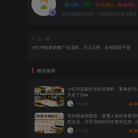
1.2W+
0
12.3W+
46.9W+
资源失效联系站长，扫码加V或公众号留言
上一篇
小红书短剧的推广全流程，日入几张，全程高能干货
相关推荐
小红书卖初中全科目资料，客单价13.8
天卖了20w
1个月前
免
写作掘金训练营，普通人如何依靠写
想生活，可开启你的写作复利之路（
月）
1个月前
免