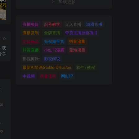
加载更多
小红书卖初中全科目资料，客单价13.8，279天卖了20w
最新蓝海风口项目，抖音漫剧，0粉不实名每天一小时，月入1W+【揭秘】
写作掘金训练营，普通人如何依靠写作过上理想生活，可开启你的写作复利之路（更新6月）
直播项目
起号教学
无人直播
游戏直播
直播复制
金牌直播
带货主播拉新项目
篇
定位选品
短视频带货
抖音流量
-获
抖音直播
小红书漫画
蓝海项目
分享
影视剪辑
影视解说
最新AI绘画Stable Diffusion
软件+教程
中视频
抖音项目
网红IP
每
56
22