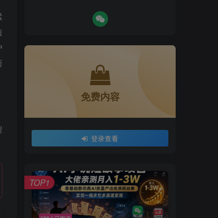
紧
短
户
而
免费内容
程
登录查看
TOP1
592人已阅读