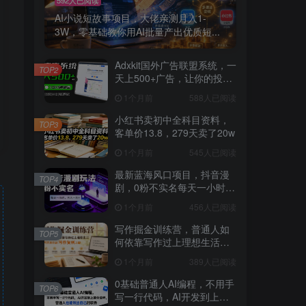
AI小说短故事项目，大佬亲测月入1-
3W，零基础教你用AI批量产出优质短...
Adxkit国外广告联盟系统，一
TOP2
天上500+广告，让你的投放
更加高效简单！
1个月前
588人已阅读
小红书卖初中全科目资料，
TOP3
客单价13.8，279天卖了20w
1个月前
545人已阅读
最新蓝海风口项目，抖音漫
TOP4
剧，0粉不实名每天一小时，
月入1W+【揭秘】
1个月前
456人已阅读
写作掘金训练营，普通人如
TOP5
何依靠写作过上理想生活，
可开启你的写作复利之路
1个月前
389人已阅读
（更新6月）
0基础普通人AI编程，不用手
TOP6
写一行代码，AI开发到上架