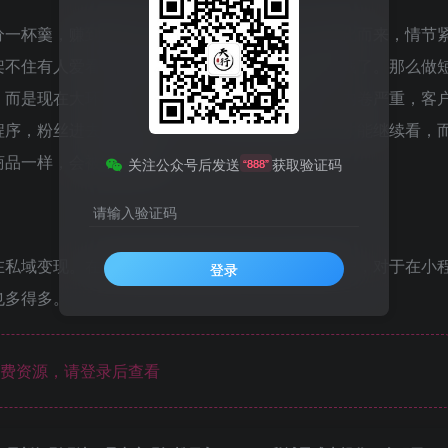
分一杯羹，赚到这份钱？短剧其实就是爽文小说演化而来，情节
架不住有人爱看，刚开始做短剧的一波人确实赚到钱了。那么做
，而是现在大环境太卷了，无数的人都在做短剧，内卷严重，客
程序，粉丝进去小程序之后，在里面付费冲会员后才能继续看，
商品一样，会被官方限流
关注公众号后发送
获取验证码
“888”
请输入验证码
在私域变现。在私域把这些短剧合集打包出售给客户，对于在小
登录
也多得多。
费资源，请登录后查看