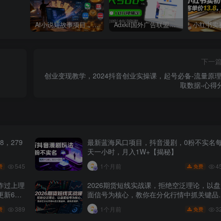
AI小说短故事项目，大佬亲测月入1-3W，零基础教你用AI批量产出优质短故事，实现一稿多吃多渠道变现
Adxkit国外广告联盟系统，一天上500+广告，让你的投放更加高效简单！
下一
创业变现教学，2024抖音创业实操课，起号必备-流量原理
取数据-心得
，279
最新蓝海风口项目，抖音漫剧，0粉不实名
天一小时，月入1W+【揭秘】
545
4
1个月前
费
免费
作过上理
2026期货短线实战课，拒绝空泛理论，以盘
更新6
面信号为核心，教你在分化行情中抓关键品
种、避诱多陷阱
389
3
1个月前
费
免费