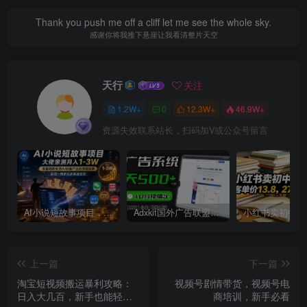
Thank you push me off a cliff let me see the whole sky.
感谢你将我推下悬崖让我看清整片天空
天行
关注
1.2W+
0
12.3W+
46.9W+
资源失效联系站长，扫码加V或公众号留言
AI小说短故事项目，大佬亲测月入1-3W，零基础教你用AI批量产出优质短故事，实现一稿多吃多渠道变现
Adxkit国外广告联盟系统，一天上500+广告，让你的投放更加高效简单！
上一篇
下一篇
淘宝短视频搬运暴利攻略：
视频号剧情带货，视频号电
日入大几百，新手也能轻松
商培训，新手必看