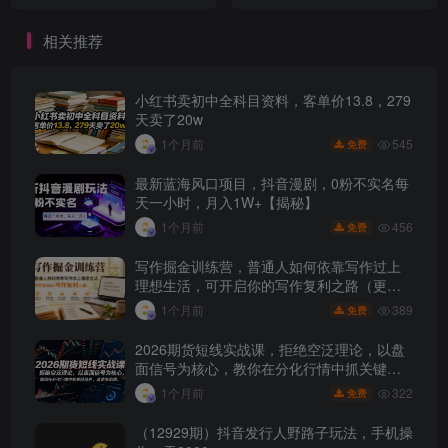
上手
相关推荐
小红书卖初中全科目资料，客单价13.8，279
天卖了20w
545
1个月前
免费
最新蓝海风口项目，抖音漫剧，0粉不实名每
天一小时，月入1W+【揭秘】
456
1个月前
免费
写作掘金训练营，普通人如何依靠写作过上
理想生活，可开启你的写作复利之路（更新6
月）
389
1个月前
免费
2026期货短线实战课，拒绝空泛理论，以盘
面信号为核心，教你在分化行情中抓关键品
种、避诱多陷阱
322
1个月前
免费
（12929期）抖音发行人野路子玩法，手机操