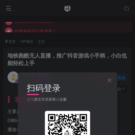
欢迎来到天行资源库！
欢迎来到天行资源库！
欢迎来到天行资源库！
首页
VIP项目
正文
地铁跑酷无人直播，推广抖音游戏小手柄，小白也
能轻松上手
天行
关注
私信
2年前发布
扫码登录
28
7
项目介绍
使用
其它方式登录
或
注册
主要是通过直播伴侣
OBS去做推流直播
播放小游戏地铁跑酷的视频，