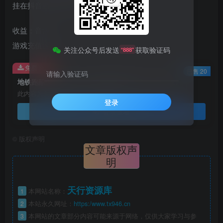
挂在抖音游戏小手柄
收益：音浪
游戏充值流水
关注公众号后发送
获取验证码
“888”
免费资源
已售 20
请输入验证码
地铁跑酷无人直播，推广抖音游戏小手柄，小白也能轻松上手
此内容为免费资源，请登录后查看
登录
登录查看
©
版权声明
文章版权声
明
天行资源库
1
本网站名称：
2
本站永久网址：
https:/www.tx946.cn
3
本网站的文章部分内容可能来源于网络，仅供大家学习与参