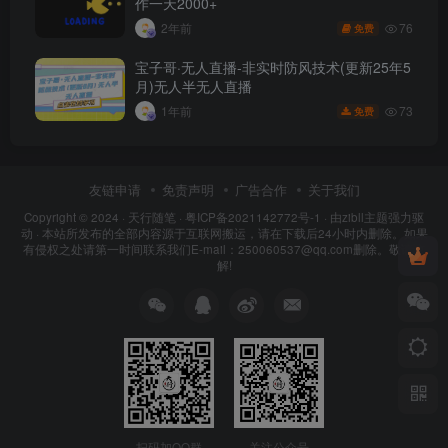
作一天2000+
76
2年前
免费
宝子哥·无人直播-非实时防风技术(更新25年5
月)无人半无人直播
73
1年前
免费
友链申请
免责声明
广告合作
关于我们
Copyright © 2024 ·
天行随笔
·
粤ICP备2021142772号-1
· 由
zibll主题
强力驱
动 · 本站所发布的全部内容源于互联网搬运，请在下载后24小时内删除。如果
有侵权之处请第一时间联系我们E-mail：250060537@qq.com删除。敬请谅
解!
扫码加QQ群
关注公众号