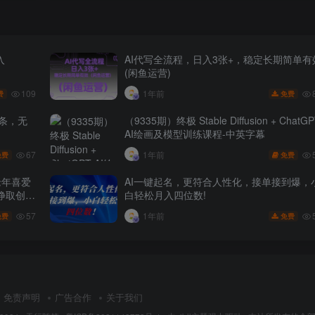
入
AI代写全流程，日入3张+，稳定长期简单有
(闲鱼运营)
109
1年前
费
免费
头条，无
（9335期）终极 Stable Diffusion + ChatG
AI绘画及模型训练课程-中英字幕
67
1年前
免费
免费
老年喜爱
AI一键起名，更符合人性化，接单接到爆，
挣取创作
白轻松月入四位数!
57
1年前
免费
免费
免责声明
广告合作
关于我们