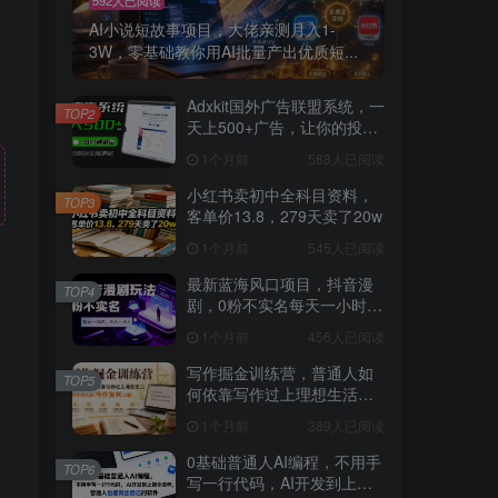
AI小说短故事项目，大佬亲测月入1-
3W，零基础教你用AI批量产出优质短...
Adxkit国外广告联盟系统，一
TOP2
天上500+广告，让你的投放
更加高效简单！
1个月前
588人已阅读
小红书卖初中全科目资料，
TOP3
客单价13.8，279天卖了20w
1个月前
545人已阅读
最新蓝海风口项目，抖音漫
TOP4
剧，0粉不实名每天一小时，
月入1W+【揭秘】
1个月前
456人已阅读
写作掘金训练营，普通人如
TOP5
何依靠写作过上理想生活，
可开启你的写作复利之路
1个月前
389人已阅读
（更新6月）
0基础普通人AI编程，不用手
TOP6
写一行代码，AI开发到上架