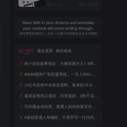
全流程，普通人也能做出自
1个月前
380人已阅读
己的软件
Have faith in your dreams and someday
your rainbow will come smiling through.
请对梦想充满信心，总有一天属于你的彩虹会在天空微笑
热门推荐
最近更新
猜你喜欢
AI小说短故事项目，大佬亲测月入1-3W，零基础教你用AI批量产出优质短故事，实现一稿多吃多渠道变现
1
Adxkit国外广告联盟系统，一天上500+广告，让你的投放更加高效简单！
2
小红书卖初中全科目资料，客单价13.8，279天卖了20w
3
最新蓝海风口项目，抖音漫剧，0粉不实名每天一小时，月入1W+【揭秘】
4
写作掘金训练营，普通人如何依靠写作过上理想生活，可开启你的写作复利之路（更新6月）
5
0基础普通人AI编程，不用手写一行代码，AI开发到上架全流程，普通人也能做出自己的软件
6