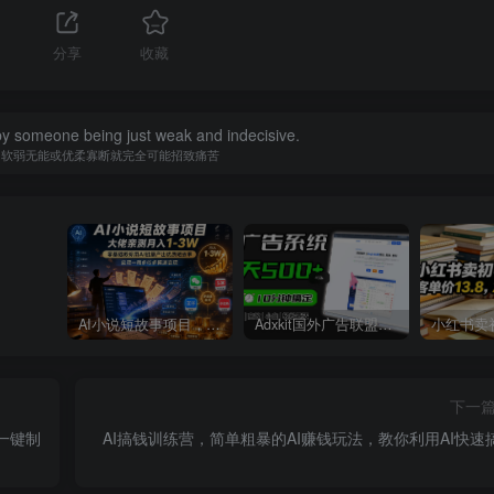
1
分享
收藏
y someone being just weak and indecisive.
为软弱无能或优柔寡断就完全可能招致痛苦
AI小说短故事项目，大佬亲测月入1-3W，零基础教你用AI批量产出优质短故事，实现一稿多吃多渠道变现
Adxkit国外广告联盟系统，一天上500+广告，让你的投放更加高效简单！
下一
一键制
AI搞钱训练营，简单粗暴的AI赚钱玩法，教你利用AI快速