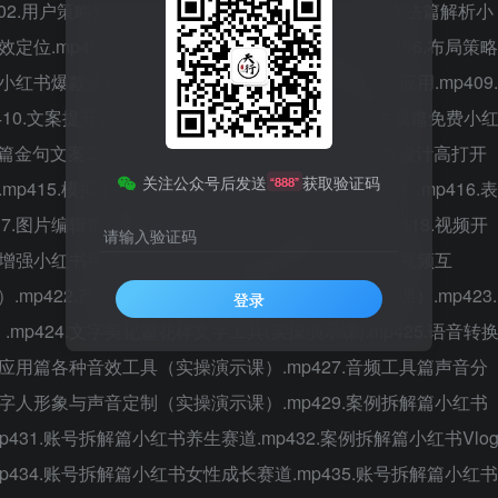
402.用户策略篇小红书用户策略与运营.mp403.流量算法篇解析小
定位.mp405.对标分析篇利用小红书对标账号.mp406.布局策略
红书爆款选题.mp408.选题运用篇爆款选题拆解与应用.mp409.
10.文案提升篇小红书文案技巧精进.mp411.文案生成篇免费小
化篇金句文案工具（实操演示课）.mp413.封面优化篇设计高打开
关注公众号后发送
获取验证码
“888”
mp415.模拟手写篇小红书手写模拟器（实操演示课）.mp416.表
7.图片编辑篇在线图片编辑工具（实操演示课）.mp418.视频开
请输入验证码
篇增强小红书用户停留.mp420.视频结尾篇提高小红书视频互
）.mp422.产品推广篇电商产品文案工具（实操演示课）.mp423.
登录
424.文字美化篇花样文字工具(实操演示课).mp425.语音转
效应用篇各种音效工具（实操演示课）.mp427.音频工具篇声音分
数字人形象与声音定制（实操演示课）.mp429.案例拆解篇小红书
p431.账号拆解篇小红书养生赛道.mp432.案例拆解篇小红书Vlo
p434.账号拆解篇小红书女性成长赛道.mp435.账号拆解篇小红书