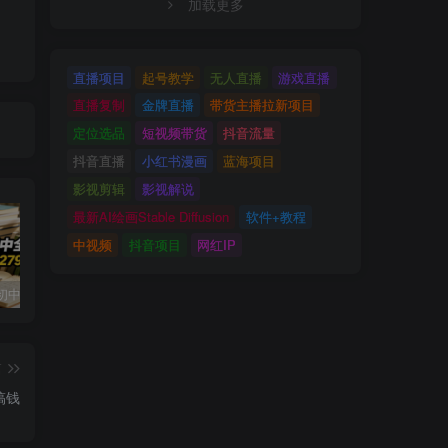
加载更多
直播项目
起号教学
无人直播
游戏直播
直播复制
金牌直播
带货主播拉新项目
定位选品
短视频带货
抖音流量
抖音直播
小红书漫画
蓝海项目
影视剪辑
影视解说
最新AI绘画Stable Diffusion
软件+教程
中视频
抖音项目
网红IP
小红书卖初中全科目资料，客单价13.8，279天卖了20w
最新蓝海风口项目，抖音漫剧，0粉不实名每天一小时，月入1W+【揭秘】
写作掘金训练营，普通人如何依靠写作过上理想生活，可开启你的写作复利之路（更新6月）
篇
搞钱