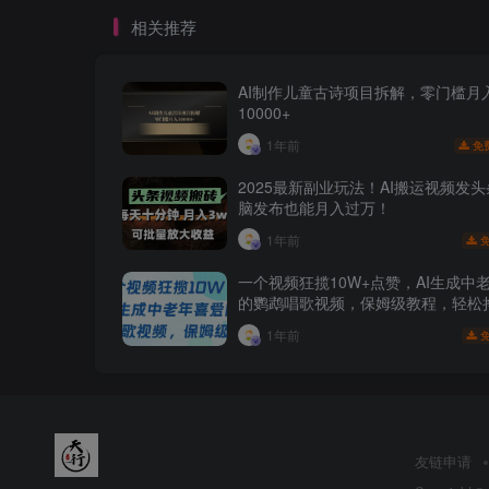
相关推荐
AI制作儿童古诗项目拆解，零门槛月
10000+
1年前
免
2025最新副业玩法！AI搬运视频发
脑发布也能月入过万！
1年前
一个视频狂揽10W+点赞，AI生成中
的鹦鹉唱歌视频，保姆级教程，轻松
者分成
1年前
友链申请