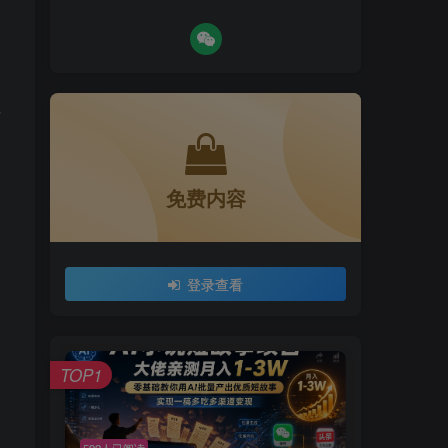
红
免费内容
登录查看
换
TOP1
g
592人已阅读