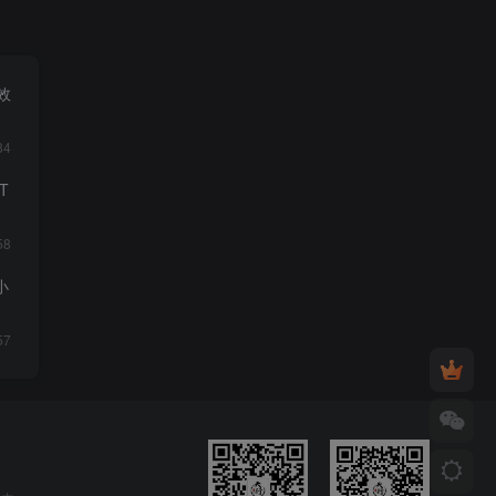
效
84
PT
58
小
57