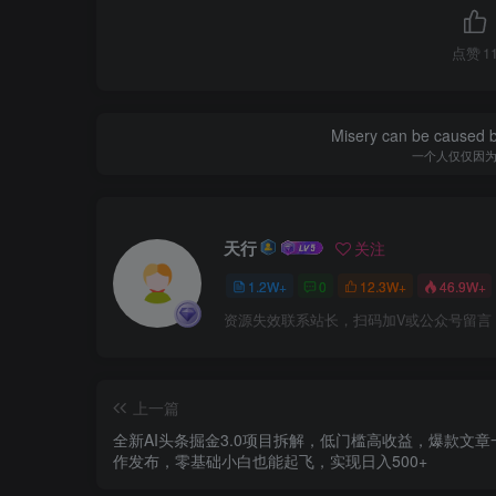
点赞
1
Misery can be caused b
一个人仅仅因
天行
关注
1.2W+
0
12.3W+
46.9W+
资源失效联系站长，扫码加V或公众号留言
上一篇
全新AI头条掘金3.0项目拆解，低门槛高收益，爆款文章
作发布，零基础小白也能起飞，实现日入500+