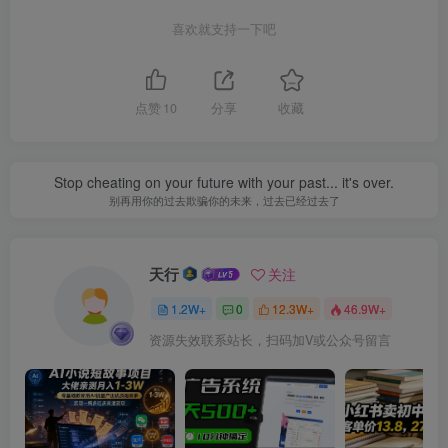
喜欢就支持一下吧
点赞
10
分享
收藏
Stop cheating on your future with your past... it's over.
别再用你的过去欺骗你的未来，过去已经过去了
天行
关注
1.2W+
0
12.3W+
46.9W+
资源失效联系站长，扫码加V或公众号留言