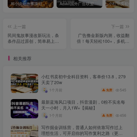
AI小说短故事项目，大佬亲测月入1-3W，零基础教你用AI批量产出优质短故事，实现一稿多吃多渠道变现
Adxkit国外广告联盟系统，一天上500+广告，让你的投放更加高效简单！
上一篇
下一篇
民间鬼故事漫改新玩法，条
广告撸金新版内测，收益翻
条作品过原创，简单易上手
倍！每天轻松100+，多机多
人人可做，多种变现方式轻
账号收益无上限
松日入500+
相关推荐
小红书卖初中全科目资料，客单价13.8，279
天卖了20w
545
1个月前
免费
最新蓝海风口项目，抖音漫剧，0粉不实名每
天一小时，月入1W+【揭秘】
456
1个月前
免费
写作掘金训练营，普通人如何依靠写作过上
理想生活，可开启你的写作复利之路（更新6