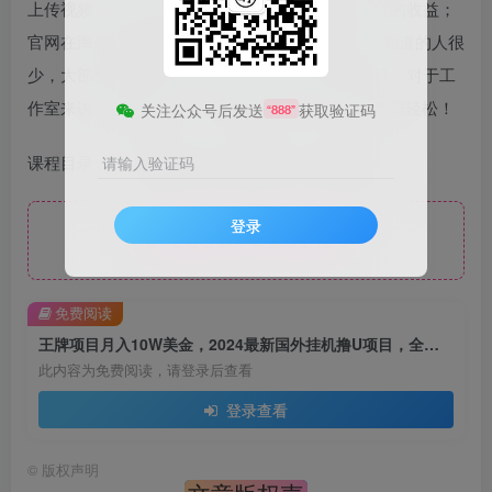
上传视频，平台推广宣传产生流量，然后赚取一定的收益；
官网在海外已稳定运行4年，在国内还没有普及，知道的人很
少，大部分都是工作室内部在做，真正的王牌项目，对于工
作室来说，收益很高，一个月撸哥几十上百个W都很轻松！
关注公众号后发送
获取验证码
“888”
课程目录：1、项目介绍2、准备工作3、项目实操
请输入验证码
登录
免费资源，请登录后查看
免费阅读
王牌项目月入10W美金，2024最新国外挂机撸U项目，全程无人值守，可批量放大！
此内容为免费阅读，请登录后查看
登录查看
©
版权声明