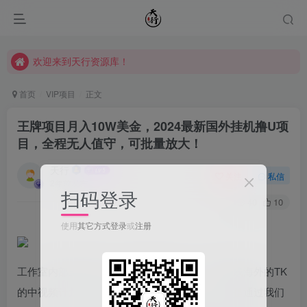
欢迎来到天行资源库！
欢迎来到天行资源库！
欢迎来到天行资源库！
首页
VIP项目
正文
王牌项目月入10W美金，2024最新国外挂机撸U项
目，全程无人值守，可批量放大！
天行
关注
私信
2年前发布
扫码登录
40
10
使用
其它方式登录
或
注册
工作室内部王牌项目，类似国内的抖、快、西瓜或海外的TK
的中视频计划，但多多少少也有一点区别，它也是通过我们