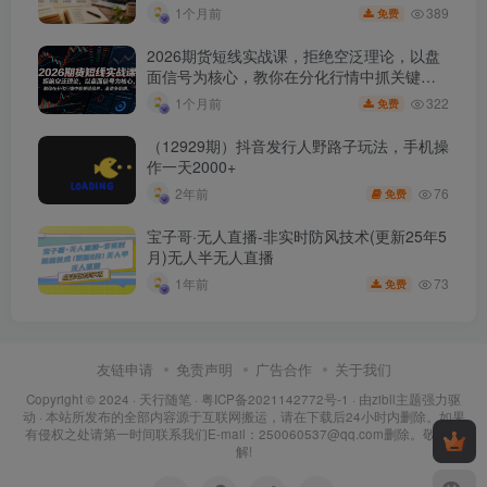
月）
389
1个月前
免费
2026期货短线实战课，拒绝空泛理论，以盘
面信号为核心，教你在分化行情中抓关键品
种、避诱多陷阱
322
1个月前
免费
（12929期）抖音发行人野路子玩法，手机操
作一天2000+
76
2年前
免费
宝子哥·无人直播-非实时防风技术(更新25年5
月)无人半无人直播
73
1年前
免费
友链申请
免责声明
广告合作
关于我们
Copyright © 2024 ·
天行随笔
·
粤ICP备2021142772号-1
· 由
zibll主题
强力驱
动 · 本站所发布的全部内容源于互联网搬运，请在下载后24小时内删除。如果
有侵权之处请第一时间联系我们E-mail：250060537@qq.com删除。敬请谅
解!