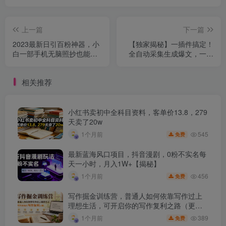
上一篇
下一篇
2023最新日引百粉神器，小
【独家揭秘】一插件搞定！
白一部手机无脑照抄也能日
全自动采集生成爆文，一人
入过百
轻松管控60个账号，月入
20W+
相关推荐
小红书卖初中全科目资料，客单价13.8，279
天卖了20w
545
1个月前
免费
最新蓝海风口项目，抖音漫剧，0粉不实名每
天一小时，月入1W+【揭秘】
456
1个月前
免费
写作掘金训练营，普通人如何依靠写作过上
理想生活，可开启你的写作复利之路（更新6
月）
389
1个月前
免费