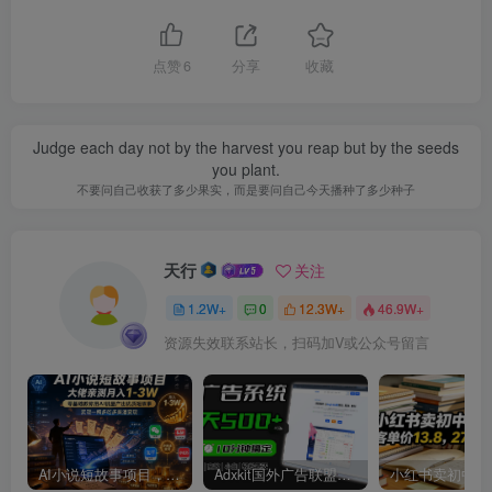
点赞
6
分享
收藏
Judge each day not by the harvest you reap but by the seeds
you plant.
不要问自己收获了多少果实，而是要问自己今天播种了多少种子
天行
关注
1.2W+
0
12.3W+
46.9W+
资源失效联系站长，扫码加V或公众号留言
AI小说短故事项目，大佬亲测月入1-3W，零基础教你用AI批量产出优质短故事，实现一稿多吃多渠道变现
Adxkit国外广告联盟系统，一天上500+广告，让你的投放更加高效简单！