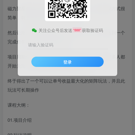
磁力聚星都知道是个快手合作的鲁金平台，他的变现方式很
简单，就是通过直播或者视频发布任务，
关注公众号后发送
获取验证码
“888”
然后让用户去下载相关的任务，注册，转化，然后达到一个
完成任务，从而获得佣金的项目，
请输入验证码
项目周期很久，而且每天都会有新任务上线，最近好多人都
登录
开始关注，那我们团队经过长期的测试，
终于得出了一个可以让单号收益最大化的矩阵玩法，并且此
玩法可长期操作
课程大纲：
01.项目介绍
02.玩法说明