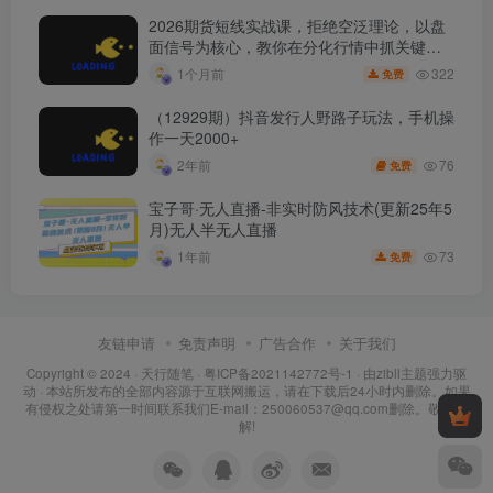
2026期货短线实战课，拒绝空泛理论，以盘
面信号为核心，教你在分化行情中抓关键品
种、避诱多陷阱
322
1个月前
免费
（12929期）抖音发行人野路子玩法，手机操
作一天2000+
76
2年前
免费
宝子哥·无人直播-非实时防风技术(更新25年5
月)无人半无人直播
73
1年前
免费
友链申请
免责声明
广告合作
关于我们
Copyright © 2024 ·
天行随笔
·
粤ICP备2021142772号-1
· 由
zibll主题
强力驱
动 · 本站所发布的全部内容源于互联网搬运，请在下载后24小时内删除。如果
有侵权之处请第一时间联系我们E-mail：250060537@qq.com删除。敬请谅
解!