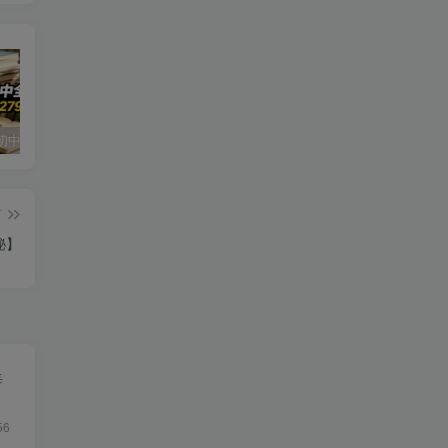
小红书卖初中全科目资料，客单价13.8，279天卖了20w
最新蓝海风口项目，抖音漫剧，0粉不实名每天一小时，月入1W+【揭秘】
写作掘金训练营，普通人如何依靠写作过上理想生活，可开启你的写作复利之路（更新6月）
篇
秘】
每
56