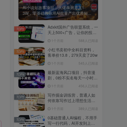
AI小说短故事项目，大佬亲测月入1-
3W，零基础教你用AI批量产出优质短...
Adxkit国外广告联盟系统，一
TOP2
天上500+广告，让你的投放
更加高效简单！
1个月前
588人已阅读
小红书卖初中全科目资料，
TOP3
客单价13.8，279天卖了20w
1个月前
545人已阅读
最新蓝海风口项目，抖音漫
TOP4
剧，0粉不实名每天一小时，
月入1W+【揭秘】
1个月前
456人已阅读
写作掘金训练营，普通人如
TOP5
何依靠写作过上理想生活，
可开启你的写作复利之路
1个月前
389人已阅读
（更新6月）
0基础普通人AI编程，不用手
TOP6
写一行代码，AI开发到上架