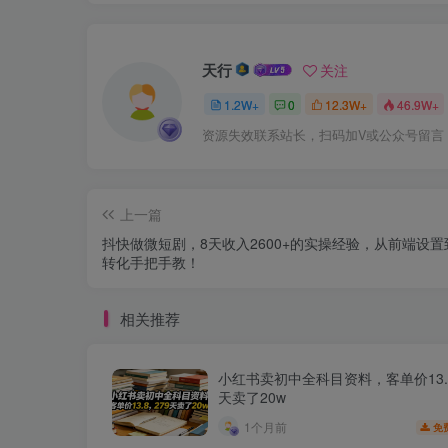
天行
关注
1.2W+
0
12.3W+
46.9W+
资源失效联系站长，扫码加V或公众号留言
上一篇
抖快做微短剧，8天收入2600+的实操经验，从前端设置
转化手把手教！
相关推荐
小红书卖初中全科目资料，客单价13.8
天卖了20w
1个月前
免