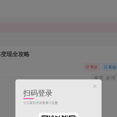
体变现全攻略
关注
私信
37
15
扫码登录
使用
其它方式登录
或
注册