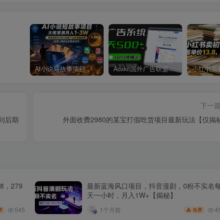
AI小说短故事项目，大佬亲测月入1-3W，零基础教你用AI批量产出优质短故事，实现一稿多吃多渠道变现
Adxkit国外广告联盟系统，一天上500+广告，让你的投放更加高效简单！
下一
到后期
外面收费2980的某宝打假吃货项目最新玩法【仅揭
，279
最新蓝海风口项目，抖音漫剧，0粉不实名
天一小时，月入1W+【揭秘】
545
4
1个月前
费
免费