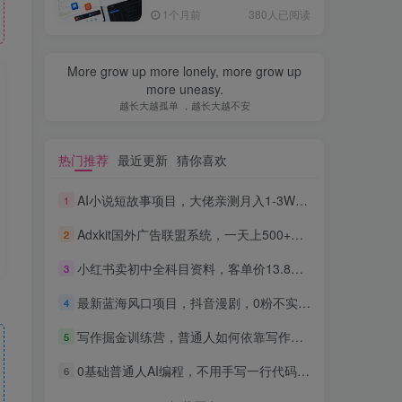
全流程，普通人也能做出自
1个月前
380人已阅读
己的软件
More grow up more lonely, more grow up
more uneasy.
越长大越孤单 ，越长大越不安
热门推荐
最近更新
猜你喜欢
AI小说短故事项目，大佬亲测月入1-3W，零基础教你用AI批量产出优质短故事，实现一稿多吃多渠道变现
1
Adxkit国外广告联盟系统，一天上500+广告，让你的投放更加高效简单！
2
小红书卖初中全科目资料，客单价13.8，279天卖了20w
3
最新蓝海风口项目，抖音漫剧，0粉不实名每天一小时，月入1W+【揭秘】
4
写作掘金训练营，普通人如何依靠写作过上理想生活，可开启你的写作复利之路（更新6月）
5
0基础普通人AI编程，不用手写一行代码，AI开发到上架全流程，普通人也能做出自己的软件
6