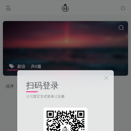
副业
共0篇
扫码登录
排序
更新
浏览
点赞
使用
其它方式登录
或
注册