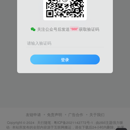
关注公众号后发送
获取验证码
“888”
请输入验证码
登录
暂无内容
友链申请
免责声明
广告合作
关于我们
Copyright © 2024 ·
天行随笔
·
粤ICP备2021142772号-1
· 由
zibll主题
强力驱
动 · 本站所发布的全部内容源于互联网搬运，请在下载后24小时内删除。如果