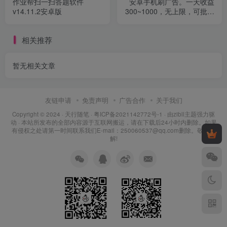
作业帮扫一扫答题软件
安卓手机刷广告。一天收益
v14.11.2安卓版
300~1000，无上限，可批量
复制扩大
相关推荐
暂无相关文章
友链申请
免责声明
广告合作
关于我们
Copyright © 2024 ·
天行随笔
·
粤ICP备2021142772号-1
· 由
zibll主题
强力驱
动 · 本站所发布的全部内容源于互联网搬运，请在下载后24小时内删除。如果
有侵权之处请第一时间联系我们E-mail：250060537@qq.com删除。敬请谅
解!