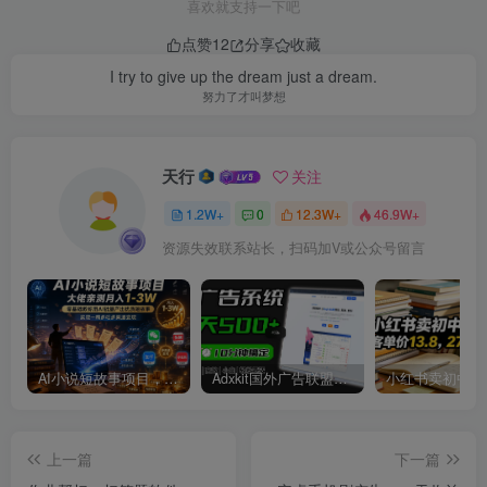
喜欢就支持一下吧
点赞
12
分享
收藏
I try to give up the dream just a dream.
努力了才叫梦想
天行
关注
1.2W+
0
12.3W+
46.9W+
资源失效联系站长，扫码加V或公众号留言
AI小说短故事项目，大佬亲测月入1-3W，零基础教你用AI批量产出优质短故事，实现一稿多吃多渠道变现
Adxkit国外广告联盟系统，一天上500+广告，让你的投放更加高效简单！
上一篇
下一篇