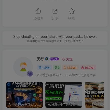
点赞
9
分享
收藏
Stop cheating on your future with your past... it's over.
别再用你的过去欺骗你的未来，过去已经过去了
天行
关注
1.2W+
0
12.3W+
46.9W+
资源失效联系站长，扫码加V或公众号留言
AI小说短故事项目，大佬亲测月入1-3W，零基础教你用AI批量产出优质短故事，实现一稿多吃多渠道变现
Adxkit国外广告联盟系统，一天上500+广告，让你的投放更加高效简单！