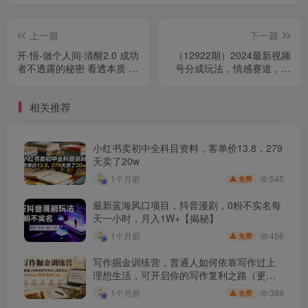
上一篇
下一篇
开·悟-做个人间·清醒2.0 成功
（12922期）2024最新视频
者不透露的秘密 看透本质 了
号分成玩法，情感赛道，暴
解人性 升级思维
力起号，矩阵操作轻松月入
3W+
相关推荐
小红书卖初中全科目资料，客单价13.8，279
天卖了20w
545
1个月前
免费
最新蓝海风口项目，抖音漫剧，0粉不实名每
天一小时，月入1W+【揭秘】
456
1个月前
免费
写作掘金训练营，普通人如何依靠写作过上
理想生活，可开启你的写作复利之路（更新6
月）
389
1个月前
免费