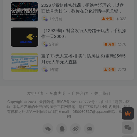
2026期货短线实战课，拒绝空泛理论，以盘
面信号为核心，教你在分化行情中抓关键品
种、避诱多陷阱
322
1个月前
免费
（12929期）抖音发行人野路子玩法，手机操
作一天2000+
76
2年前
免费
宝子哥·无人直播-非实时防风技术(更新25年5
月)无人半无人直播
73
1年前
免费
友链申请
免责声明
广告合作
关于我们
Copyright © 2024 ·
天行随笔
·
粤ICP备2021142772号-1
· 由
zibll主题
强力驱
动 · 本站所发布的全部内容源于互联网搬运，请在下载后24小时内删除。如果
有侵权之处请第一时间联系我们E-mail：250060537@qq.com删除。敬请谅
解!