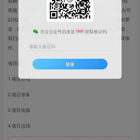
视频号2024情感新赛道，100%原创视频，几分钟一条原创
视频，适合宝妈、上班族、大学生 视频号项目是一个小白可
以玩的副业，非常简单，但是目前很多人都找不到正确的赛
道，比如说影视剪辑、解说、民间故事等等，收益超级低，
关注公众号后发送
获取验证码
“888”
我们做的赛道是情感赛道起号非常快，收益高，可以矩阵操
请输入验证码
作。
项目流程
登录
1.项目介绍
2.项目准备
3.项目实操
4.项目总结