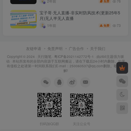
76
2年前
免费
宝子哥·无人直播-非实时防风技术(更新25年5
月)无人半无人直播
73
1年前
免费
友链申请
免责声明
广告合作
关于我们
Copyright © 2024 ·
天行随笔
·
粤ICP备2021142772号-1
· 由
zibll主题
强力驱
动 · 本站所发布的全部内容源于互联网搬运，请在下载后24小时内删除。如果
有侵权之处请第一时间联系我们E-mail：250060537@qq.com删除。敬请谅
解!
扫码加QQ群
关注公众号