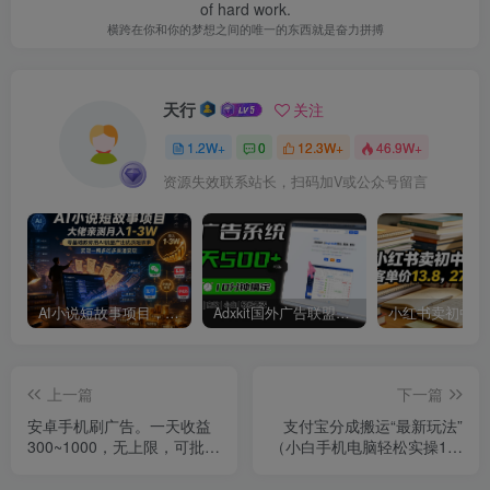
of hard work.
横跨在你和你的梦想之间的唯一的东西就是奋力拼搏
天行
关注
1.2W+
0
12.3W+
46.9W+
资源失效联系站长，扫码加V或公众号留言
AI小说短故事项目，大佬亲测月入1-3W，零基础教你用AI批量产出优质短故事，实现一稿多吃多渠道变现
Adxkit国外广告联盟系统，一天上500+广告，让你的投放更加高效简单！
上一篇
下一篇
安卓手机刷广告。一天收益
支付宝分成搬运“最新玩法”
300~1000，无上限，可批量
（小白手机电脑轻松实操1小
复制扩大
时）日入几百上千！