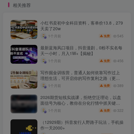
相关推荐
小红书卖初中全科目资料，客单价13.8，279
天卖了20w
545
1个月前
免费
最新蓝海风口项目，抖音漫剧，0粉不实名每
天一小时，月入1W+【揭秘】
456
1个月前
免费
写作掘金训练营，普通人如何依靠写作过上
理想生活，可开启你的写作复利之路（更新6
月）
389
1个月前
免费
2026期货短线实战课，拒绝空泛理论，以盘
面信号为核心，教你在分化行情中抓关键品
种、避诱多陷阱
322
1个月前
免费
（12929期）抖音发行人野路子玩法，手机操
作一天2000+