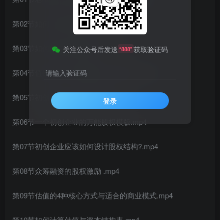
第02节如何识别靠谱的投资人.mp4
第03节如何找到靠谱的投资人.mp4
关注公众号后发送
获取验证码
“888”
第04节值钱的公司与赚钱的公司的区别 .mp4
请输入验证码
第05节初创企业的公司治理结构,mp4
登录
第06节一个初创企业的万能股权模版.mp4
第07节初创企业应该如何设计股权结构?.mp4
第08节众筹融资的股权激励 .mp4
第09节估值的4种核心方式与适合的商业模式.mp4
第10节如何计算估值与资本结构表,mp4