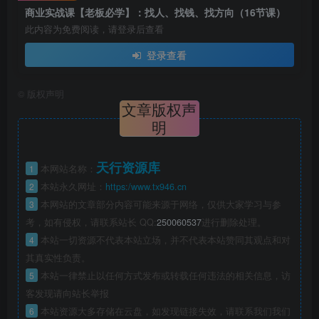
商业实战课【老板必学】：找人、找钱、找方向（16节课）
此内容为免费阅读，请登录后查看
登录查看
©
版权声明
文章版权声
明
天行资源库
1
本网站名称：
2
本站永久网址：
https:/www.tx946.cn
3
本网站的文章部分内容可能来源于网络，仅供大家学习与参
考，如有侵权，请联系站长 QQ:
250060537
进行删除处理。
4
本站一切资源不代表本站立场，并不代表本站赞同其观点和对
其真实性负责。
5
本站一律禁止以任何方式发布或转载任何违法的相关信息，访
客发现请向站长举报
6
本站资源大多存储在云盘，如发现链接失效，请联系我们我们