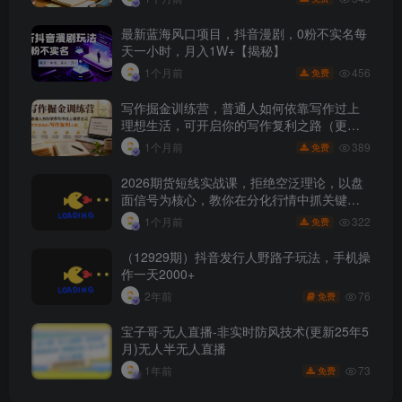
最新蓝海风口项目，抖音漫剧，0粉不实名每
天一小时，月入1W+【揭秘】
456
1个月前
免费
写作掘金训练营，普通人如何依靠写作过上
理想生活，可开启你的写作复利之路（更新6
月）
389
1个月前
免费
2026期货短线实战课，拒绝空泛理论，以盘
面信号为核心，教你在分化行情中抓关键品
种、避诱多陷阱
322
1个月前
免费
（12929期）抖音发行人野路子玩法，手机操
作一天2000+
76
2年前
免费
宝子哥·无人直播-非实时防风技术(更新25年5
月)无人半无人直播
73
1年前
免费