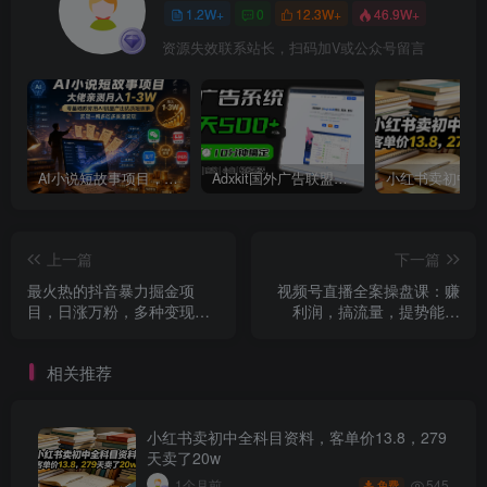
1.2W+
0
12.3W+
46.9W+
资源失效联系站长，扫码加V或公众号留言
AI小说短故事项目，大佬亲测月入1-3W，零基础教你用AI批量产出优质短故事，实现一稿多吃多渠道变现
Adxkit国外广告联盟系统，一天上500+广告，让你的投放更加高效简单！
上一篇
下一篇
最火热的抖音暴力掘金项
视频号直播全案操盘课：赚
目，日涨万粉，多种变现方
利润，搞流量，提势能！
式，一单变现可达500+
（16节课）
相关推荐
小红书卖初中全科目资料，客单价13.8，279
天卖了20w
545
1个月前
免费